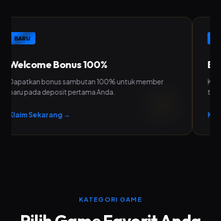
HARIAN
Bonus Deposit 10%
R
Klaim bonus deposit harian sebesar 10% setiap hari
Ak
tanpa batas limit.
ha
Klaim Sekarang →
Li
KATEGORI GAME
Pilih Game Favorit Anda