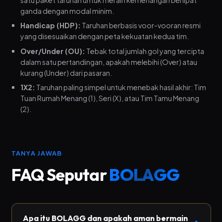
ganda dengan modal minim.
Handicap (HDP):
Taruhan berbasis voor-vooran resmi
yang disesuaikan dengan peta kekuatan kedua tim.
Over/Under (OU):
Tebak total jumlah gol yang tercipta
dalam satu pertandingan, apakah melebihi (Over) atau
kurang (Under) dari pasaran.
1X2:
Taruhan paling simpel untuk menebak hasil akhir: Tim
Tuan Rumah Menang (1), Seri (X), atau Tim Tamu Menang
(2).
TANYA JAWAB
FAQ Seputar
BOLAGG
Apa itu BOLAGG dan apakah aman bermain