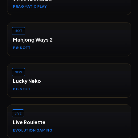
PRAGMATIC PLAY
HOT
Mahjong Ways 2
PG SOFT
NEW
Lucky Neko
PG SOFT
LIVE
Live Roulette
EVOLUTION GAMING