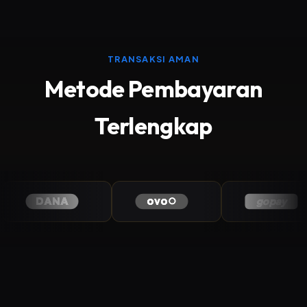
TRANSAKSI AMAN
Metode Pembayaran
Terlengkap
ovo
DANA
gopay