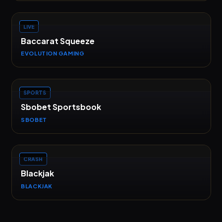
LIVE
Baccarat Squeeze
EVOLUTION GAMING
SPORTS
Sbobet Sportsbook
SBOBET
CRASH
Blackjak
BLACKJAK